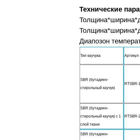
Технические пар
Толщина*ширина*д
Толщина*ширина*д
Диапозон темпера
Тип каучука
Артикул
SBR (бутадиен-
RTSBR-
стирольный каучук)
SBR (бутадиен-
стирольный каучук) с 1
RTSBR-
слой ткани
SBR (бутадиен-