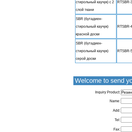
стирольный каучук) с 2
RTSBR-
слой ткани
SBR (бутадиен-
стирольный каучук)
RTSBR-
красной доски
SBR (бутадиен-
стирольный каучук)
RTSBR-
серой доски
Welcome to send yo
Inquiry Product:
Name:
Add:
Tel:
Fax: