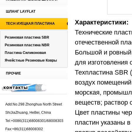
ШЛАНГ LAYFLAT
Характеристики:
TECH ИУЕЦКАЯ ПЛАСТИНА
Технические плас
Резиновая пластина SBR
отечественной пла
Резиновая пластина NBR
Большой и ровный 
Пластина Силиконовая
Ячейстные Резиновые Ковры
для изготовления 
Техпластина SBR (
ПРОЧИЕ
воздух помещений,
морская, промышле
веществ; раствор 
Add:No.298 Zhonghua North Street
Цвет пластины чер
ShiJiaZhuang, HeBei, China
Tel:+0086(311)68008301/68008303
пластин указаны в
Fax:+86(311)68008302