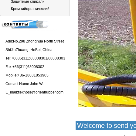
Защитные спирали
Кремнийорганический
Термостойкий защитные
спирали
Add:No.298 Zhonghua North Street
ShiJiaZhuang, HeBei, China
Tel:+0086(311)68008301/68008303
Fax:+86(311)68008302
Mobile:+86-18031853905
Contact Name:John Wu
E_mail:flexhose@orientrubber.com
Welcome to send yo