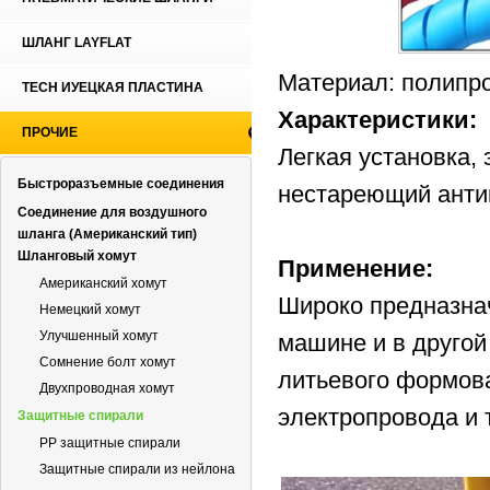
ШЛАНГ LAYFLAT
Материал: полипр
TECH ИУЕЦКАЯ ПЛАСТИНА
Характеристики:
ПРОЧИЕ
Легкая установка,
Быстроразъемные соединения
нестареющий анти
Соединение для воздушного
шланга (Американский тип)
Шланговый хомут
Применение:
Американский хомут
Широко предназнач
Немецкий хомут
Улучшенный хомут
машине и в другой
Сомнение болт хомут
литьевого формов
Двухпроводная хомут
электропровода и т
Защитные спирали
PP защитные спирали
Защитные спирали из нейлона