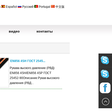
h
Español
Русский
Portugal
中文版
видео
контакты
EN856 4SH ГОСТ 2545...
Рукава выского давление (РВД)
EN856 4SH/EN856 4SP ГОСТ
25452-90Описание:Рукав высокого
давления (РВД...